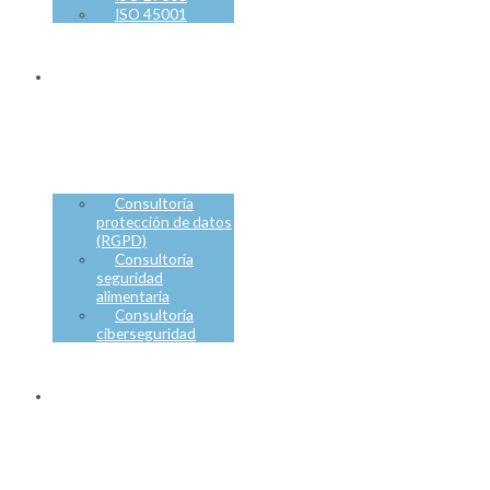
ISO 45001
OTROS
SERVICIOS
Consultoría
protección de datos
(RGPD)
Consultoría
seguridad
alimentaria
Consultoría
ciberseguridad
IGUALDAD
DE