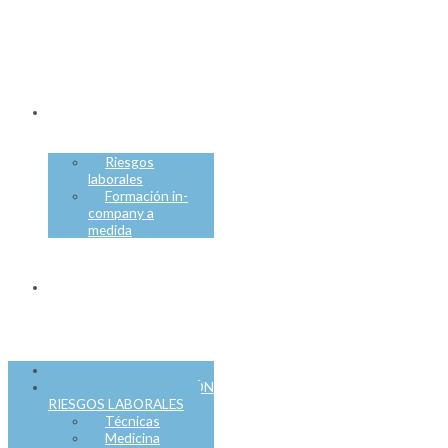
GÉNERO
FORMACIÓN
Riesgos
laborales
Formación in-
company a
medida
CONTACTO
Menú
INICIO
SERVICIO PREVENCIÓN
RIESGOS LABORALES
Técnicas
Medicina