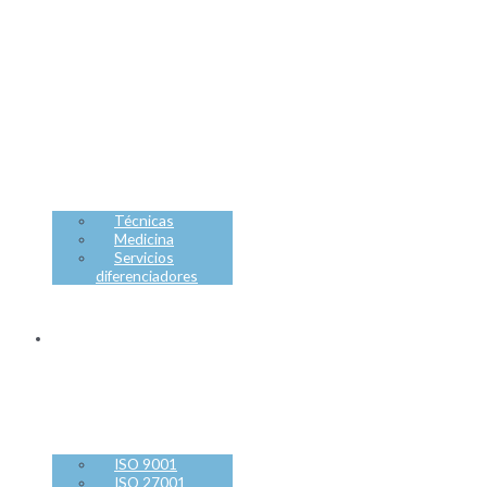
PREVENCIÓN
RIESGOS
LABORALES
Técnicas
Medicina
Servicios
diferenciadores
CONSULTORÍA
ISO
ISO 9001
ISO 27001