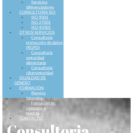
Servicios
diferenciadores
CONSULTORÍA ISO
ISO 9001
ISO 27001
ISO 45001
OTROS SERVICIOS
Consultoría
protección de datos
(RGPD)
Consultoría
seguridad
alimentaria
Consultoría
ciberseguridad
IGUALDAD DE
GÉNERO
FORMACIÓN
Riesgos
laborales
Formación in-
company a
medida
CONTACTO
Consultoria